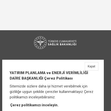
Kapat
YATIRIM PLANLAMA ve ENERJİ VERİMLİLİĞİ
DAİRE BAŞKANLIĞI Çerez Politikası
Sitemizde sizlere daha iyi hizmet verebilmek için
YATIRIM PLANLAMA ve ENERJİ VERİMLİLİĞİ
gizliliğe uygun şekilde çerezler kullanmaktayız Çerez
DAİRE BAŞKANLIĞI
politikamızı inceleyebilirsiniz.
Üniversiteler Mahallesi Şehit Mehmet Bayraktar
Caddesi No:3 Çankaya/Ankara
Çerez politikamızı inceleyin.
Santral:
+90 (312) 565 00 00 - 01