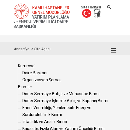
Site Haritası
KAMU HASTANELERİ
GENEL MÜDÜRLÜĞÜ
YATIRIM PLANLAMA
ve ENERJİ VERİMLİLİĞİ DAİRE
BAŞKANLIĞI
☰
Anasafya
Site Ağacı
Kurumsal
Daire Başkanı
Organizasyon Şeması
Birimler
Döner Sermaye Bütçe ve Muhasebe Birimi
Döner Sermaye İşletme Açılış ve Kapanış Birimi
Enerji Verimliliği, Yenilenebilir Enerji ve
Sürdürülebilirlik Birimi
İstatistik ve Analiz Birimi
Kapasite, Fiziki Alan ve Yatırım Önceliği Birimi