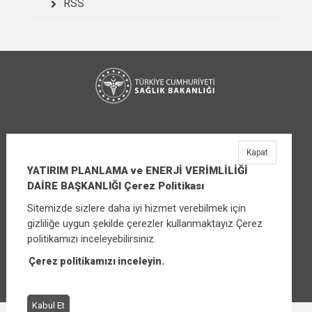
RSS
Kapat
YATIRIM PLANLAMA ve ENERJİ VERİMLİLİĞİ
DAİRE BAŞKANLIĞI Çerez Politikası
Sitemizde sizlere daha iyi hizmet verebilmek için
YATIRIM PLANLAMA ve ENERJİ VERİMLİLİĞİ
gizliliğe uygun şekilde çerezler kullanmaktayız Çerez
DAİRE BAŞKANLIĞI
politikamızı inceleyebilirsiniz.
Üniversiteler Mahallesi Şehit Mehmet Bayraktar
Caddesi No:3 Çankaya/Ankara
Çerez politikamızı inceleyin.
Santral:
+90 (312) 565 00 00 - 01
Kabul Et