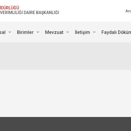
ÜDÜRLÜĞÜ
An
VERİMLİLİĞİ DAİRE BAŞKANLIĞI
sal
Birimler
Mevzuat
İletişim
Faydalı Dökü