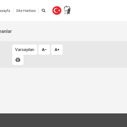
asayfa
Site Haritası
manlar
Varsayılan