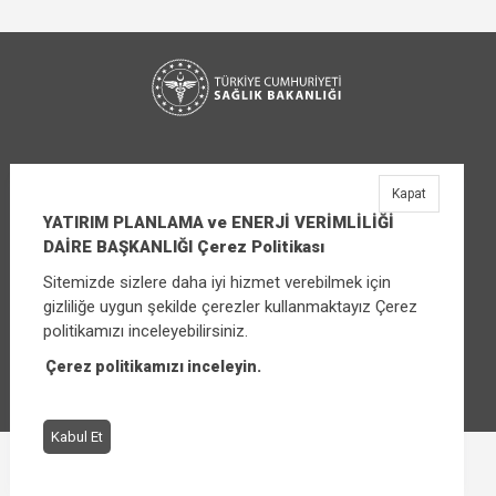
Kapat
YATIRIM PLANLAMA ve ENERJİ VERİMLİLİĞİ
DAİRE BAŞKANLIĞI Çerez Politikası
Sitemizde sizlere daha iyi hizmet verebilmek için
YATIRIM PLANLAMA ve ENERJİ VERİMLİLİĞİ
gizliliğe uygun şekilde çerezler kullanmaktayız Çerez
DAİRE BAŞKANLIĞI
politikamızı inceleyebilirsiniz.
Üniversiteler Mahallesi Şehit Mehmet Bayraktar
Caddesi No:3 Çankaya/Ankara
Çerez politikamızı inceleyin.
Santral:
+90 (312) 565 00 00 - 01
Kabul Et
Çerez Politikası
Bilgi Güvenliği İhlal Bildirimi