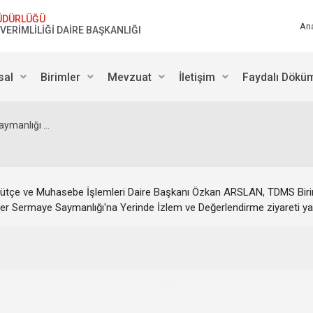
ÜDÜRLÜĞÜ
An
VERİMLİLİĞİ DAİRE BAŞKANLIĞI
sal
Birimler
Mevzuat
İletişim
Faydalı Dökü
manlığı ...
 Bütçe ve Muhasebe İşlemleri Daire Başkanı Özkan ARSLAN, TDMS B
Döner Sermaye Saymanlığı'na Yerinde İzlem ve Değerlendirme ziyareti yap