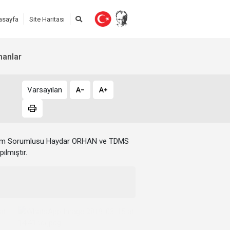
asayfa
Site Haritası
manlar
Varsayılan
irim Sorumlusu Haydar ORHAN ve TDMS
ılmıştır.