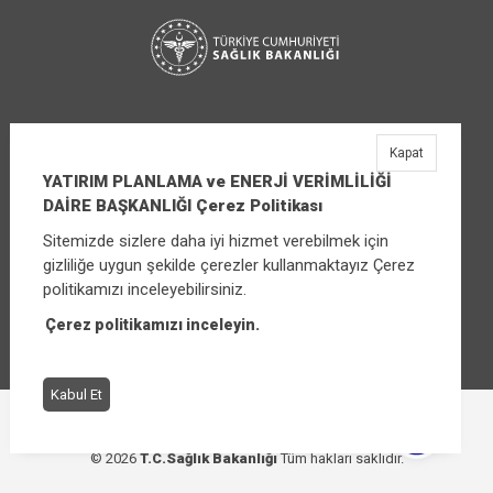
Kapat
YATIRIM PLANLAMA ve ENERJİ VERİMLİLİĞİ
DAİRE BAŞKANLIĞI Çerez Politikası
Sitemizde sizlere daha iyi hizmet verebilmek için
YATIRIM PLANLAMA ve ENERJİ VERİMLİLİĞİ
gizliliğe uygun şekilde çerezler kullanmaktayız Çerez
DAİRE BAŞKANLIĞI
politikamızı inceleyebilirsiniz.
Üniversiteler Mahallesi Şehit Mehmet Bayraktar
Caddesi No:3 Çankaya/Ankara
Çerez politikamızı inceleyin.
Santral:
+90 (312) 565 00 00 - 01
Kabul Et
Çerez Politikası
Bilgi Güvenliği İhlal Bildirimi
© 2026
T.C.Sağlık Bakanlığı
Tüm hakları saklıdır.