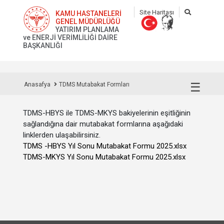
Site Haritası
KAMU HASTANELERİ
GENEL MÜDÜRLÜĞÜ
YATIRIM PLANLAMA
ve ENERJİ VERİMLİLİĞİ DAİRE
BAŞKANLIĞI
☰
Anasafya
TDMS Mutabakat Formları
TDMS-HBYS ile TDMS-MKYS bakiyelerinin eşitliğinin
sağlandığına dair mutabakat formları
na aşağıdaki
linklerden ulaşabilirsiniz.
TDMS -HBYS Yıl Sonu Mutabakat Formu 2025.xlsx
TDMS-MKYS Yıl Sonu Mutabakat Formu 2025.xlsx