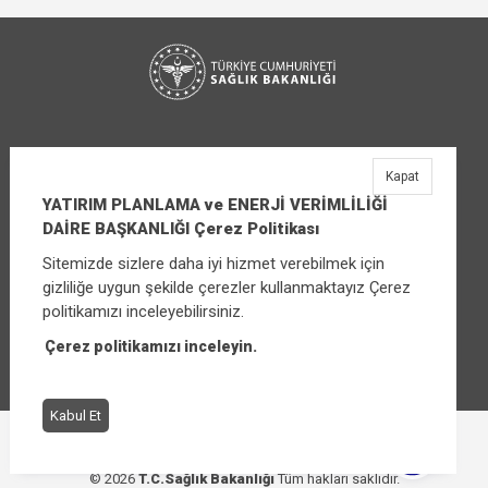
Kapat
YATIRIM PLANLAMA ve ENERJİ VERİMLİLİĞİ
DAİRE BAŞKANLIĞI Çerez Politikası
Sitemizde sizlere daha iyi hizmet verebilmek için
YATIRIM PLANLAMA ve ENERJİ VERİMLİLİĞİ
gizliliğe uygun şekilde çerezler kullanmaktayız Çerez
DAİRE BAŞKANLIĞI
politikamızı inceleyebilirsiniz.
Üniversiteler Mahallesi Şehit Mehmet Bayraktar
Caddesi No:3 Çankaya/Ankara
Çerez politikamızı inceleyin.
Santral:
+90 (312) 565 00 00 - 01
Kabul Et
Çerez Politikası
Bilgi Güvenliği İhlal Bildirimi
© 2026
T.C.Sağlık Bakanlığı
Tüm hakları saklıdır.